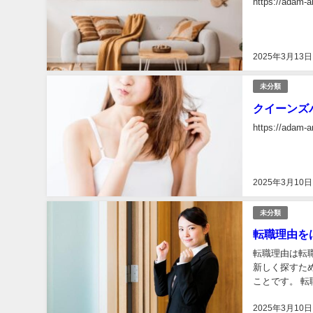
https://adam-a
2025年3月13日
未分類
クイーンズ
https://adam-
2025年3月10日
未分類
転職理由を
転職理由は転
新しく探すた
ことです。 転職を考えている人は大勢いますが、ただ何となく転職をしたいと思っている人は就
職活動にも支障
2025年3月10日