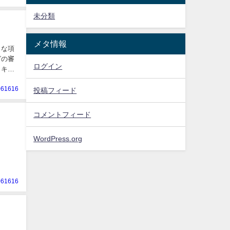
未分類
メタ情報
うな項
ログイン
、キャ
061616
投稿フィード
コメントフィード
WordPress.org
061616