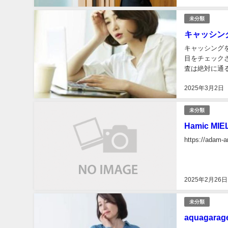
未分類
キャッシン
キャッシング
目をチェックされているのでしょう
査は絶対に通
ッシング融資と
2025年3月2日
未分類
Hamic MIE
https://adam-a
2025年2月26日
未分類
aquagarag