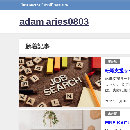
Just another WordPress site
adam aries0803
新着記事
未分類
転職支援サ
転職支援サー
ょうか。 まず派遣会社と雇用契約を結び派遣先企業で仕事をすることになる人材派遣会社の場合
は、実際に働
業でするのです
2025年3月18日
未分類
FINE KAG