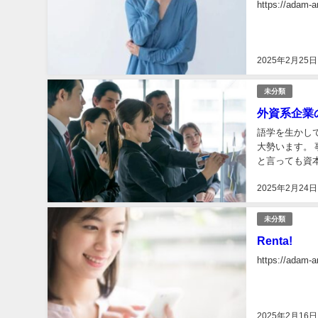
https://adam-a
2025年2月25日
未分類
外資系企業
語学を生かし
大勢います。
と言っても資
している場合は
2025年2月24日
未分類
Renta!
https://adam-a
2025年2月16日