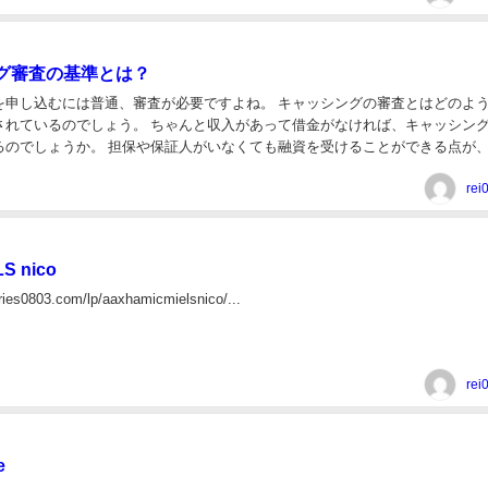
グ審査の基準とは？
を申し込むには普通、審査が必要ですよね。 キャッシングの審査とはどのよ
。 ちゃんと収入があって借金がなければ、キャッシングの審
るのでしょうか。 担保や保証人がいなくても融資を受けることができる点が
銀行融資の大きな違いの一つです。 また...
rei
LS nico
ries0803.com/lp/aaxhamicmielsnico/...
rei
e