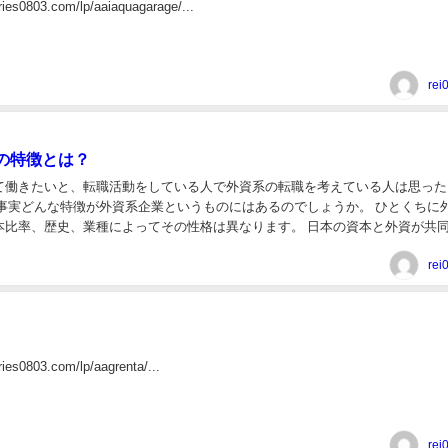
ries0803.com/lp/aaiaquagarage/...
rei
の特徴とは？
て働きたいと、転職活動をしている人で外資系の転職を考えている人は思った
 事実どんな特徴が外資系企業というものにはあるのでしょうか。 ひとくちに
本比率、歴史、業種によってその性格は異なります。 日本の資本と外資が共
合併会社とも言われ日本の資本が大きい場合...
rei
ries0803.com/lp/aagrenta/...
rei