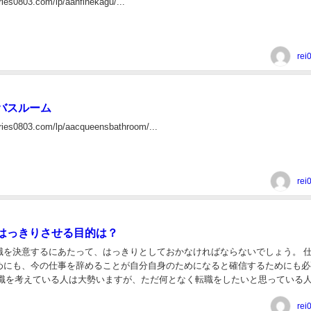
ries0803.com/lp/aahfinekagu/...
rei
バスルーム
aries0803.com/lp/aacqueensbathroom/...
rei
はっきりさせる目的は？
職を決意するにあたって、はっきりとしておかなければならないでしょう。 
めにも、今の仕事を辞めることが自分自身のためになると確信するためにも必
があるでしょう。 今の仕事を辞めて転職した...
rei