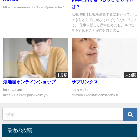
は？
https://adam-aries0803.com/lp/aajactus/...
転職理由は転職を決意するにあたって、は
っきりとしておかなければならないでしょ
う。 仕事を新しく探すためにも、今の仕
事を辞めることが自分自身の...
未分類
未分類
湖池屋オンラインショップ
サプリンクス
https://adam-
https://adam-
aries0803.com/lp/aakkoikeya/...
aries0803.com/lp/aaksaprinks/...
最近の投稿