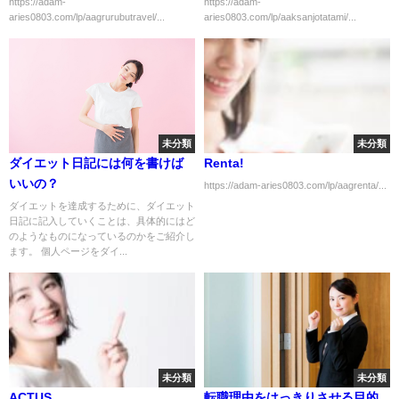
https://adam-
https://adam-
aries0803.com/lp/aagrurubutravel/...
aries0803.com/lp/aaksanjotatami/...
未分類
未分類
ダイエット日記には何を書けば
Renta!
いいの？
https://adam-aries0803.com/lp/aagrenta/...
ダイエットを達成するために、ダイエット
日記に記入していくことは、具体的にはど
のようなものになっているのかをご紹介し
ます。 個人ページをダイ...
未分類
未分類
ACTUS
転職理由をはっきりさせる目的